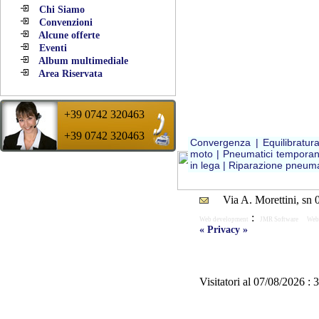
Chi Siamo
Convenzioni
Alcune offerte
Eventi
Album multimediale
Area Riservata
+39 0742 320463
+39 0742 320463
Convergenza |
Equilibratur
moto |
Pneumatici temporan
Consiglio del giorno :
in lega |
Riparazione pneumat
Una buona gomma vuol dire una vita più
sicura. Ricordalo !!
Via A. Morettini, sn
:
Web development
JMR Software
Web
« Privacy »
Visitatori al 07/08/2026 :